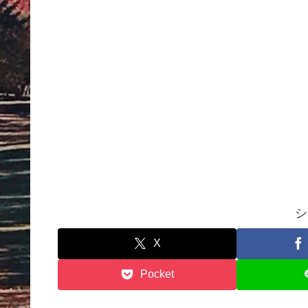
シ
X
Pocket