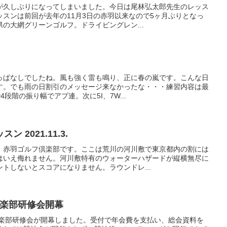
が久しぶりになってしまいました。今日は尾林弘太郎先生のレッス
スンは前回が去年の11月3日の赤羽以来なので5ヶ月ぶりとなっ
の大網グリーンゴルフ。ドライビングレン...
っぱなしでしたね。風も強く雷も鳴り、正に春の嵐です。こんな日
す。でも雨の日割引のメッセージ来なかったな・・・練習内容は最
4段階の振り幅でアプ連。次に5I、7W...
2021.11.3.
。赤羽ゴルフ倶楽部です。ここは荒川の河川敷で東京都内の割には
はいえ侮れません。河川敷特有のウォーターハザードが縦横無尽に
トしないとスコアになりません。ラウンドレ...
倶楽部研修会開幕
倶楽部研修会が開幕しました。受付で年会費を支払い、総会資料を