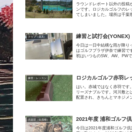
ラウンドレポート以外の投稿
ンです。ロジカルゴルフのレッ
てしまいました。場所は千葉県
練習と試打会(YONEX)
クラブ（道具）
今日は一日中結構な雨が降り
はゴルフプラザ伊奈で練習で
初はいつものSW、AW、PWで
ロジカルゴルフ赤羽レッスン 
練習・レッスン
はい。赤城ではなく赤羽です
リーズナブルです。河川敷と
配置され、きちんとマネジメン
2021年度 浦和ゴルフ
倶楽部（会員権）
今日は2021年度浦和ゴルフ