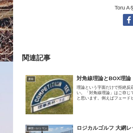
Toru
関連記事
対角線理論とBOX理論
書籍
理論という字面だけで拒絶反
い。「対角線理論」はご存じ
と思います。例えばフェードヒ
ロジカルゴルフ 大網レッスン
練習・レッスン