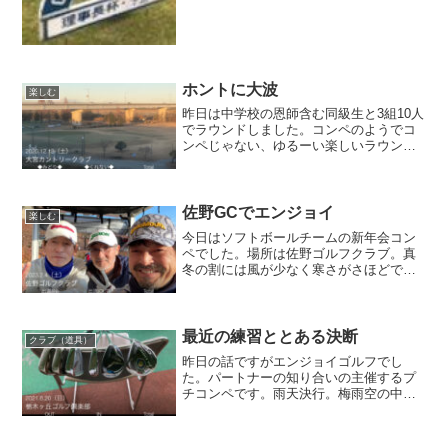
す。スコアよりも所謂「今日イチ」のナ
イスショットを求めても良し、自然の中
で草花や鳥獣を観てピクニッ...
ホントに大波
楽しむ
昨日は中学校の恩師含む同級生と3組10人
でラウンドしました。コンペのようでコ
ンペじゃない、ゆるーい楽しいラウンド
です。天気が良かったけど寒かったっす
ね。先週と逆で前半にOB含むダボトリの
嵐で50叩き、後半はなんとハーフは生涯
ベストのパープレ...
佐野GCでエンジョイ
楽しむ
今日はソフトボールチームの新年会コン
ペでした。場所は佐野ゴルフクラブ。真
冬の割には風が少なく寒さがさほどでも
ありませんでした。今日は先週マーク金
井さんのアナライズで購入したドライバ
ー用スチールシャフトを試してみまし
た。ヘッドはテーラーメイド...
最近の練習ととある決断
クラブ（道具）
昨日の話ですがエンジョイゴルフでし
た。パートナーの知り合いの主催するプ
チコンペです。雨天決行。梅雨空の中一
度も上がることが無かったですが18ホー
ル回り切りました。スコアは壊滅的に悪
く、分析する気が起きません。悪い内容