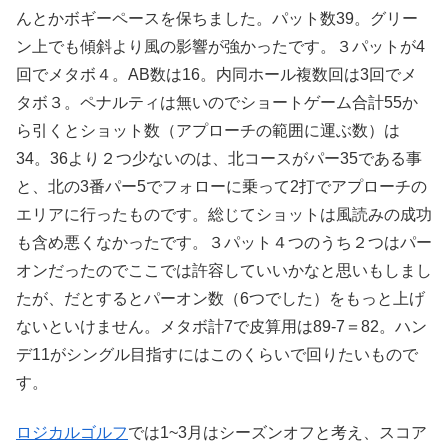
んとかボギーペースを保ちました。パット数39。グリー
ン上でも傾斜より風の影響が強かったです。３パットが4
回でメタボ４。AB数は16。内同ホール複数回は3回でメ
タボ３。ペナルティは無いのでショートゲーム合計55か
ら引くとショット数（アプローチの範囲に運ぶ数）は
34。36より２つ少ないのは、北コースがパー35である事
と、北の3番パー5でフォローに乗って2打でアプローチの
エリアに行ったものです。総じてショットは風読みの成功
も含め悪くなかったです。３パット４つのうち２つはパー
オンだったのでここでは許容していいかなと思いもしまし
たが、だとするとパーオン数（6つでした）をもっと上げ
ないといけません。メタボ計7で皮算用は89-7＝82。ハン
デ11がシングル目指すにはこのくらいで回りたいもので
す。
ロジカルゴルフ
では1~3月はシーズンオフと考え、スコア