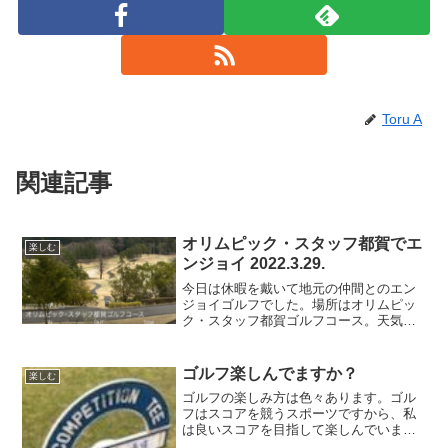
Toru A
関連記事
オリムピック・スタッフ都賀でエ
楽しむ
ンジョイ 2022.3.29.
今日は休暇を戴いて地元の仲間とのエン
ジョイゴルフでした。場所はオリムピッ
ク・スタッフ都賀ゴルフコース。天気は
花曇りで風が無いのは良かったんですが
寒かった。平野部では満開に近い桜もこ
こでは7分咲き程度。3組12名の楽しいラ
ゴルフ楽しんでますか？
楽しむ
ウンドでしたが難しい...
ゴルフの楽しみ方は色々あります。ゴル
フはスコアを競うスポーツですから、私
は良いスコアを目指して楽しんでいます
が、そうでなくても全然良いと思いま