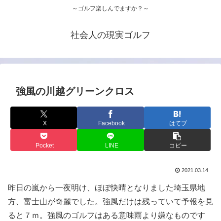
～ゴルフ楽しんでますか？～
社会人の現実ゴルフ
強風の川越グリーンクロス
X
Facebook
はてブ
Pocket
LINE
コピー
2021.03.14
昨日の嵐から一夜明け、ほぼ快晴となりました埼玉県地
方、富士山が奇麗でした。強風だけは残っていて予報を見
ると７ｍ。強風のゴルフはある意味雨より嫌なものです