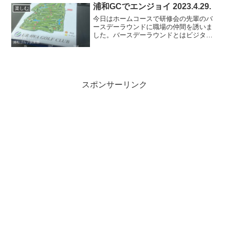
は3点ありました。ドライ...
浦和GCでエンジョイ 2023.4.29.
楽しむ
今日はホームコースで研修会の先輩のバ
ースデーラウンドに職場の仲間を誘いま
した。バースデーラウンドとはビジター
が少し割引になるので喜ばれます。天気
は良く芝も生え揃ってきたのですが、風
が強いラウンドとなりました。スコアは
前半最近の例になぞって悪...
スポンサーリンク