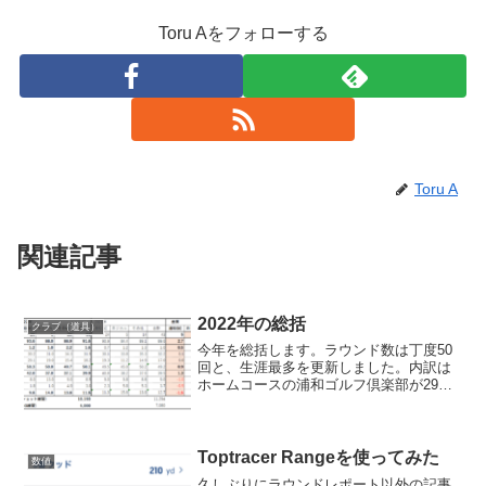
Toru Aをフォローする
Toru A
関連記事
2022年の総括
クラブ（道具）
今年を総括します。ラウンド数は丁度50
回と、生涯最多を更新しました。内訳は
ホームコースの浦和ゴルフ倶楽部が29
回、その他のエンジョイラウンドが20回
と、合わせて11回増えましたが、ロジカ
ルゴルフのレッスンラウンドが1回だけ
(赤羽ゴルフ倶楽部...
Toptracer Rangeを使ってみた
数値
久しぶりにラウンドレポート以外の記事