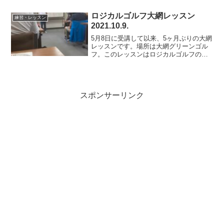
冷たい雨が2日間降り続いていた様なの
で、中止の判断は妥当だったと思いま
ロジカルゴルフ大網レッスン
練習・レッスン
す。さて2日間予定がぽっか...
2021.10.9.
5月8日に受講して以来、5ヶ月ぶりの大網
レッスンです。場所は大網グリーンゴル
フ。このレッスンはロジカルゴルフの基
礎となるレッスンで、新規の方も空いて
るところに申し込めば受講できますし、3
回受講でメンバー資格を得てからでも半
年に1度の受講が義...
スポンサーリンク