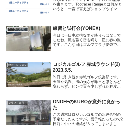
を書きます。Toptracer Rangeとは何かと
いうと、一言で言えばショップやインド
アゴルフの鳥かごにある様な計測器で
す。ショップで試打計測したり、インド
アで実際のゴルフクラブを使ってバーチ
ャルなラウ...
練習と試打会(YONEX)
クラブ（道具）
今日は一日中結構な雨が降りっぱなしで
したね。風も強く雷も鳴り、正に春の嵐
です。こんな日はゴルフプラザ伊奈で練
習です。でも雨の日割引のメッセージ来
なかったな・・・練習内容は最初はいつ
ものSW、AW、PWで4段階の振り幅でア
プ連。次に5I、7W...
ロジカルゴルフ 赤城ラウンド(2)
練習・レッスン
2023.5.5.
昨日に引き続き赤城ゴルフ倶楽部です。
天気や気温、風の強さが昨日とほとんど
変わらず、ピン位置も少しずれた程度と
いう昨日の反省を活かすには絶好と言わ
ねばならない言い訳できないコンディシ
ョンの中、なんとか昨日より良いスコア
ONOFFのKUROが意外に良かっ
クラブ（道具）
で回る事ができました。ロ...
た
この週末はロジカルゴルフの水戸合宿の
予定だったんですが、雪予報だったので2
日前に中止の連絡が入ってしまいまし
た。結果雪は降らなかったようですが、