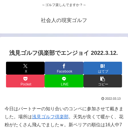
～ゴルフ楽しんでますか？～
社会人の現実ゴルフ
浅見ゴルフ倶楽部でエンジョイ 2022.3.12.
X
Facebook
はてブ
Pocket
LINE
コピー
2022.03.13
今日はパートナーの知り合いのコンペに参加させて戴きま
した。場所は
浅見ゴルフ倶楽部
。天気が良くて暖かく、花
粉がたくさん飛んでましたｗ。新ペリアの順位は16人中7