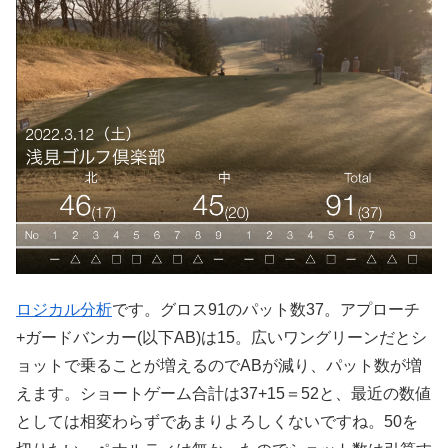
ロジカル分析
です。グロス91のパット数37。アプローチ
+ガードバンカー(以下AB)は15。広いワングリーンだとシ
ョットで乗ることが増えるのでABが減り、パット数が増
えます。ショートゲーム合計は37+15＝52と、最近の数値
としては相変わらずであまりよろしくないですね。50を