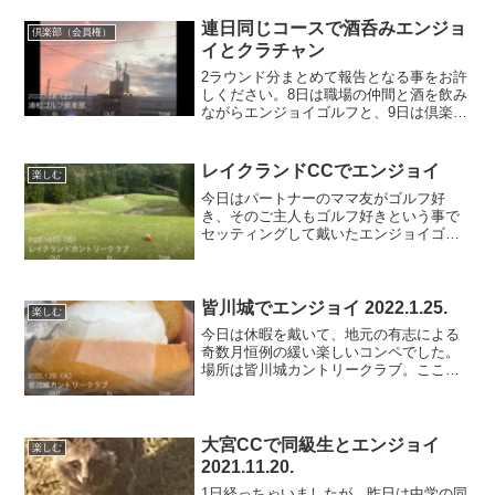
連日同じコースで酒呑みエンジョ
倶楽部（会員権）
イとクラチャン
2ラウンド分まとめて報告となる事をお許
しください。8日は職場の仲間と酒を飲み
ながらエンジョイゴルフと、9日は倶楽部
選手権(所謂クラチャン)でした。8日は呑
みながら回りーの、19番ホールも5時間呑
みーのでもうへろへろでしたが日付が変
レイクランドCCでエンジョイ
楽しむ
わらぬうち...
今日はパートナーのママ友がゴルフ好
き、そのご主人もゴルフ好きという事で
セッティングして戴いたエンジョイゴル
フです。そのご主人は杉並区で酒屋を経
営しておられ、会社関係者がよくそこで
お酒を買っていたというご縁もあり、更
に楽しいものとなりました。...
皆川城でエンジョイ 2022.1.25.
楽しむ
今日は休暇を戴いて、地元の有志による
奇数月恒例の緩い楽しいコンペでした。
場所は皆川城カントリークラブ。ここは
仕事関係の方がメンバーさんだったり、
東北道佐野藤岡ICと栃木ICの間にあって
さいたま市から行きやすいので、過去複
数回来たことありまし...
大宮CCで同級生とエンジョイ
楽しむ
2021.11.20.
1日経っちゃいましたが、昨日は中学の同