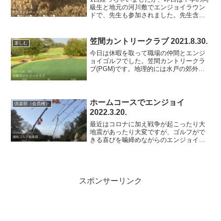
級生と地元の河川敷でエンジョイラウン
ドで、先生も参加されました。先生含め
て13名参加し、一応コンペ形式ですが順
位賞は無く、ドラコンとニアピンと参加
賞のみというユルいものです。それでも
笠間カントリークラブ 2021.8.30.
楽しむ
先生が差し入れしてく...
今日は休暇を取って職場の仲間とエンジ
ョイゴルフでした。笠間カントリークラ
ブ(PGM)です。地理的には水戸の郊外と
言っていいでしょう。首都圏は猛暑だっ
た様ですが、ここは普通の真夏日でし
た。暑かったですが命の危険というほど
ではありません。PGM...
ホームコースでエンジョイ
倶楽部（会員権）
2022.3.20.
最近はコロナに加え戦争が起こったり大
地震があったり大変ですが、ゴルフがで
きる喜びを噛締めながらのエンジョイラ
ウンドです。今日の浦和ゴルフ倶楽部は
なぜかコーライグリーンでした。浦和は
ベントとコーライの２グリーンなんです
がメインはベント。例年コ...
スポンサーリンク