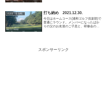
ェアウエイよく転がり、グリーンは止ま
りませんがパッティングは転がりが悪い
という特徴があり、シングルさんも苦戦
されます。研修会参...
打ち納め 2021.12.30.
倶楽部（会員権）
今日はホームコース(浦和ゴルフ倶楽部)で
普通にラウンド。メンバーになったばか
りの父のお友達のご子息と、研修会の先
輩とAクラスのお仲間とをアレンジしまし
た。ご子息はハンデキャップ取得、Aクラ
スのお仲間は研修会になんとかお誘いし
ようと、それぞれ...
スポンサーリンク