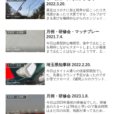
2022.3.20.
最近はコロナに加え戦争が起こったり大
地震があったり大変ですが、ゴルフがで
きる喜びを噛締めながらのエンジョイラ
ウンドです。今日の浦和ゴルフ倶楽部は
なぜかコーライグリーンでした。浦和は
ベントとコーライの２グリーンなんです
月例・研修会・マッチプレー
倶楽部（会員権）
がメインはベント。例年コ...
2021.7.4.
今日は典型的な梅雨空。途中で止むこと
を期待しながらスタートしましたが最後
まで止むことはなかったようです。土石
流などの被害に遭われた方々に対しては
心よりお見舞い申し上げます。浦和ゴル
フ倶楽部研修会ではこの時期の月例が
埼玉県知事杯 2022.2.20.
クラブ（道具）
「マッチプレー選手権」を兼...
今日はタイトル通りの倶楽部競技でし
た。先週もラウンド予定があったのです
が雪でクローズ、2週間ぶりのラウンドと
なりました。スタートは7:35と研修会並
みに早く、雨も降っていたのでキャンセ
ルも出たらしく空いてました。雨は1ホー
ルであがり風も寒さ...
月例・研修会 2023.1.8.
倶楽部（会員権）
今日は2023年最初の研修会でした。研修
会のスタートは7時台と早いので集合時間
はまだ日の出前。地面が凍ってるためフ