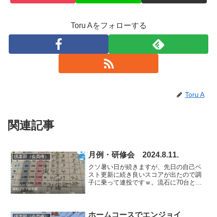
Toru Aをフォローする
Toru A
関連記事
月例・研修会 2024.8.11.
倶楽部（会員権）
クソ暑い日が続きますが、先日の自己ベ
スト更新に続き良いスコアが出たので調
子に乗って連投ですｗ。流石に70台とは
行きませんでしたがNETでアンダーパー
(ハンデ10引くと71)を出すことが出来ま
した。これだけでハンデを9にしてもらえ
るわけでは無...
ホームコースでエンジョイ
倶楽部（会員権）