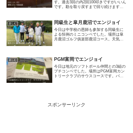
す。過去3回の内2回100叩きですがいいん
です。勘を取り戻すまで回り続けます
よ。結論から言うと51の43。100は叩か
ず済みました。前半50叩いた時はまたか
と思いましたが後半何とか落ち着きまし
同級生と皐月鹿沼でエンジョイ
楽しむ
た。今日も朝...
今日は中学校の恩師も参加する同級生に
よる恒例のミニコンペでした。場所は皐
月鹿沼ゴルフ俱楽部鹿沼コース。天気が
心配されましたが小雨程度で済み、楽し
く18ホール回る事ができました。新ペリ
アの成績はともかく、僕のスコアの方は
どうにか90が切れまし...
PGM富岡でエンジョイ
楽しむ
今日は地元のソフトボール仲間との3組の
プチコンペでした。場所はPGM富岡カン
トリークラブのサウスコースです。バブ
リーな建物に、よく整備された芝やバン
カーが綺麗で打ち易かった半面、バンカ
ーが多めな上バンカーや池に向かって傾
斜があったりで狙いど...
スポンサーリンク