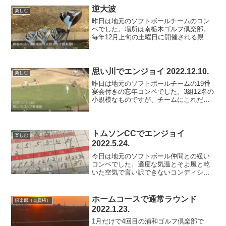
逆大波
楽しむ
昨日は地元のソフトボールチームのコン
ペでした。場所は南栃木ゴルフ倶楽部。
毎年12月上旬の土曜日に開催される親善
コンペで、楽しさ重視ですから緊張感は
ありません。そんな雰囲気ですし、白テ
ィから回るので易しいセッティング、前
半はリズムよく8番ホー...
思い川でエンジョイ 2022.12.10.
楽しむ
昨日は地元のソフトボールチームの19番
宴会付きの忘年コンペでした。3組12名の
小規模なものですが、チームにこれだけ
ゴルフ好きが多いのも貴重で、他のチー
ムのゴルフ好きには羨ましがられている
ようで、他のチームから1名参加されてい
ました。場所は栃...
トムソンCCでエンジョイ
楽しむ
2022.5.24.
今日は地元のソフトボール仲間との緩い
コンペでした。適度な気温とそよ風と乾
いた空気で言い訳できないコンディショ
ンでした。場所はトムソンカントリー倶
楽部。同組にハンデ6の若者(42♂)が居て
飛ばすし小技は上手いし勉強させて戴き
ホームコースで通常ラウンド
倶楽部（会員権）
ましたが、その若者...
2022.1.23.
1月だけで4回目の浦和ゴルフ倶楽部で