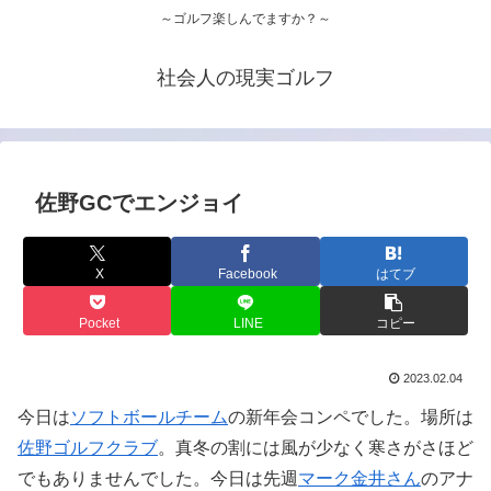
～ゴルフ楽しんでますか？～
社会人の現実ゴルフ
佐野GCでエンジョイ
X
Facebook
はてブ
Pocket
LINE
コピー
2023.02.04
今日は
ソフトボールチーム
の新年会コンペでした。場所は
佐野ゴルフクラブ
。真冬の割には風が少なく寒さがさほど
でもありませんでした。今日は先週
マーク金井さん
のアナ