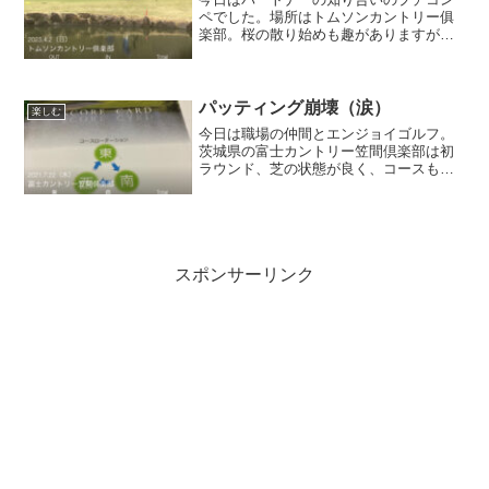
ペでした。場所はトムソンカントリー俱
楽部。桜の散り始めも趣がありますが、
パートナーが骨折で不参加、ほとんど知
り合いの居ないラウンドでしたがゴルフ
好きなら関係ありませんｗ。昨日ほどの
暖かさではないですが冬が...
パッティング崩壊（涙）
楽しむ
今日は職場の仲間とエンジョイゴルフ。
茨城県の富士カントリー笠間倶楽部は初
ラウンド、芝の状態が良く、コースもク
ラブハウスも綺麗で、係員の応対も気持
ちよいコースでした。「カントリー」と
「倶楽部」の間に地名が入ってるゴルフ
コース名って珍しいですね...
スポンサーリンク