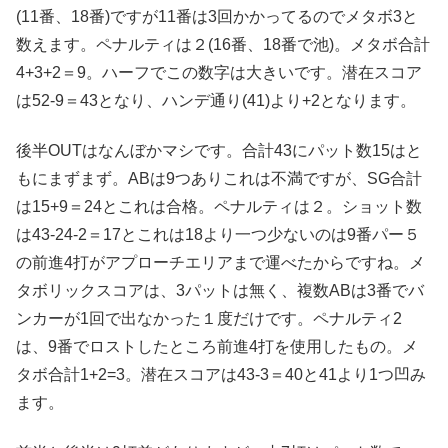
(11番、18番)ですが11番は3回かかってるのでメタボ3と
数えます。ペナルティは２(16番、18番で池)。メタボ合計
4+3+2＝9。ハーフでこの数字は大きいです。潜在スコア
は52-9＝43となり、ハンデ通り(41)より+2となります。
後半OUTはなんぼかマシです。合計43にパット数15はと
もにまずまず。ABは9つありこれは不満ですが、SG合計
は15+9＝24とこれは合格。ペナルティは２。ショット数
は43-24-2＝17とこれは18より一つ少ないのは9番パー５
の前進4打がアプローチエリアまで運べたからですね。メ
タボリックスコアは、3パットは無く、複数ABは3番でバ
ンカーが1回で出なかった１度だけです。ペナルティ2
は、9番でロストしたところ前進4打を使用したもの。メ
タボ合計1+2=3。潜在スコアは43-3＝40と41より1つ凹み
ます。