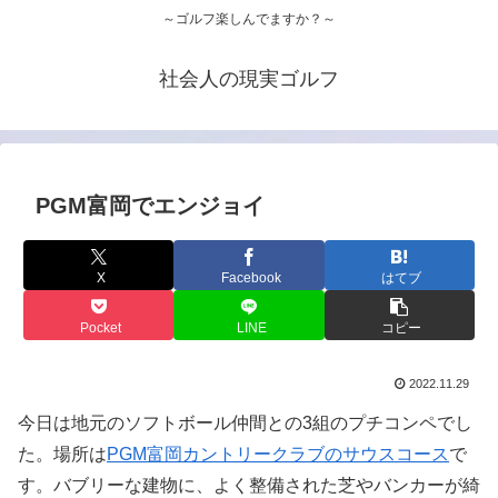
～ゴルフ楽しんでますか？～
社会人の現実ゴルフ
PGM富岡でエンジョイ
X
Facebook
はてブ
Pocket
LINE
コピー
2022.11.29
今日は地元のソフトボール仲間との3組のプチコンペでし
た。場所は
PGM富岡カントリークラブのサウスコース
で
す。バブリーな建物に、よく整備された芝やバンカーが綺