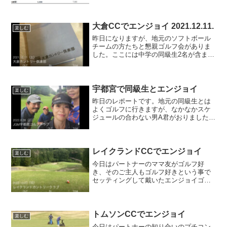
回、その他のエンジョイラウンドが20回
と、合わせて11回増えましたが、ロジカ
ルゴルフのレッスンラウンドが1回だけ
(赤羽ゴルフ倶楽部...
大倉CCでエンジョイ 2021.12.11.
楽しむ
昨日になりますが、地元のソフトボール
チームの方たちと懇親ゴルフ会がありま
した。ここには中学の同級生2名が含まれ
ており、そこそこゴルフ好きがいるので
恒例行事になっています。場所は栃木県
の大倉カントリー倶楽部。コースが荒れ
ていてジェネラルエリア...
宇都宮で同級生とエンジョイ
楽しむ
昨日のレポートです。地元の同級生とは
よくゴルフに行きますが、なかなかスケ
ジュールの合わない男A君がおりました。
大のゴルフ好きという事はわかっている
ので半年前から計画し、仲の良い同級生
女子にも付き合ってもらい、漸く実現に
至りました。場所はJG...
レイクランドCCでエンジョイ
楽しむ
今日はパートナーのママ友がゴルフ好
き、そのご主人もゴルフ好きという事で
セッティングして戴いたエンジョイゴル
フです。そのご主人は杉並区で酒屋を経
営しておられ、会社関係者がよくそこで
お酒を買っていたというご縁もあり、更
に楽しいものとなりました。...
トムソンCCでエンジョイ
楽しむ
今日はパートナーの知り合いのプチコン