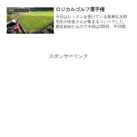
続き大きな環境変化を自ら起こした年と
なりました。環境変...
ロジカルゴルフ選手権
練習・レッスン
今日はレッスンを受けている尾林弘太郎
先生の生徒さんが集まるコンペでした。
最近始めたもので今回は2回目。平日開催
なので1回目は会社勤めだった僕は参加で
きていません。今回は退職前の有休消化
中なので参加できました。場所は千葉県
の総武カントリークラ...
スポンサーリンク