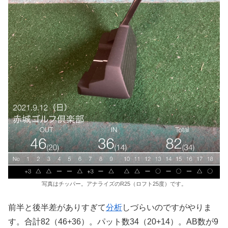
写真はチッパー。アナライズのR25（ロフト25度）です。
前半と後半差がありすぎて
分析
しづらいのですがやりま
す。合計82（46+36）。パット数34（20+14）。AB数が9