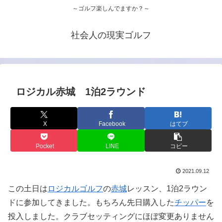
～ゴルフ楽しんでますか？～
社会人の現実ゴルフ
ロジカル赤城 1泊2ラウンド
X
Facebook
はてブ
Pocket
LINE
コピー
2021.09.12
この土日は
ロジカルゴルフ
の
赤城
レッスン、1泊2ラウン
ドに参加してきました。もちろん先日購入した
チッパー
を
投入しました。クラブセッティングにほぼ変更ありません