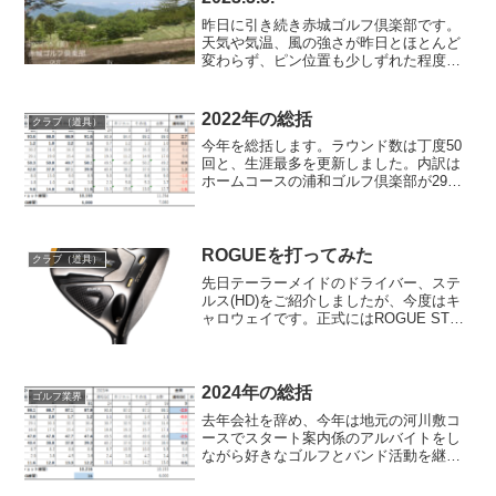
昨日に引き続き赤城ゴルフ倶楽部です。
天気や気温、風の強さが昨日とほとんど
変わらず、ピン位置も少しずれた程度と
いう昨日の反省を活かすには絶好と言わ
ねばならない言い訳できないコンディシ
ョンの中、なんとか昨日より良いスコア
2022年の総括
クラブ（道具）
で回る事ができました。ロ...
今年を総括します。ラウンド数は丁度50
回と、生涯最多を更新しました。内訳は
ホームコースの浦和ゴルフ倶楽部が29
回、その他のエンジョイラウンドが20回
と、合わせて11回増えましたが、ロジカ
ルゴルフのレッスンラウンドが1回だけ
(赤羽ゴルフ倶楽部...
ROGUEを打ってみた
クラブ（道具）
先日テーラーメイドのドライバー、ステ
ルス(HD)をご紹介しましたが、今度はキ
ャロウェイです。正式にはROGUE ST
MAXシリーズです。はい、昨日の月例の
後、量販店に寄って打ってみました。ス
テルスシリーズに”ステルス”、”ステルス
HD”、...
2024年の総括
ゴルフ業界
去年会社を辞め、今年は地元の河川敷コ
ースでスタート案内係のアルバイトをし
ながら好きなゴルフとバンド活動を継続
させるという、ある意味第3の人生(第2は
離婚ｗ)をスタートさせるという、去年に