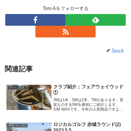
Toru Aをフォローする
Toru A
関連記事
クラブ紹介；フェアウェイウッド
クラブ（道具）
①
3Wは1本、5Wは2本、7Wがあります。見
栄えのする5Wを最初にご紹介します。
SIM MAXです。今年の人気商品ですよ
ね。なぜ今これを買ったか。往年の名器V
STEELという刻印が決め手になりまし
た。シャフトはフジクラのSpeeder Ev...
ロジカルゴルフ 赤城ラウンド(2)
練習・レッスン
2023.5.5.