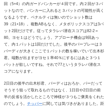
回（5+4）の内ガードバンカーが４回です。内２回が３パ
ットなので、バンカーに入れると３パットの可能性が高く
なるようです。ペナルティは無いのでショット数は
39（21+18）。複数ABもなく、メタボリックスコアは3パ
ット2回だけです。従ってタラレバ潜在スコアは82-2＝
80。ヨセ１はどうでしょう。アプローチ機会は9回あっ
て、内１パットは1回だけでした。後半のパープレーは３
バーディが大きくここで１パットの数を稼いでいて出木杉
君。端数が出ますがヨセ１率40％にするにはあと３つ１
パットが欲しいですね。それで77というタラレバ潜在ス
コアになります。
2日目の後半の出木杉君、バーディはおろか、パーだって
そうそう狙って取れるものではなく、1日目や2日目の前
半の反省を活かしたところで神様が３つもご褒美をくれた
のでしょう。
チッパー
に関しては気づきがありました。距